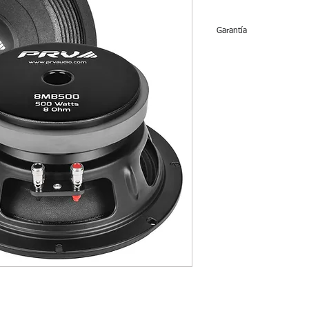
Garantía
Bocinas no tienen gar
tienen devolución.