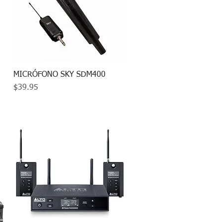
MICRÓFONO SKY SDM400
Vista rápida
Precio
$39.95