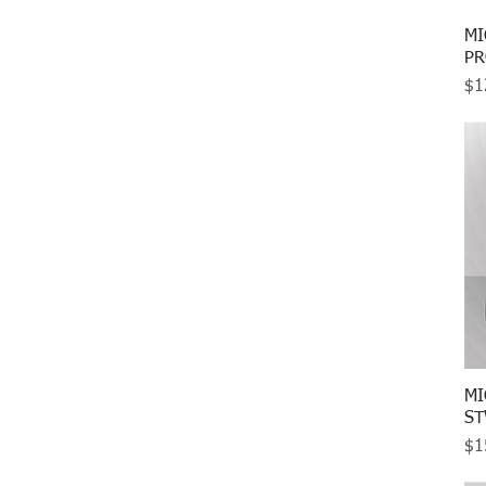
MI
P
Pr
$1
MI
ST
Pr
$1