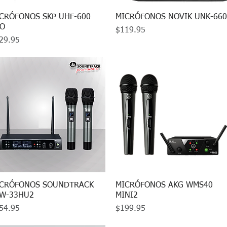
CRÓFONOS SKP UHF-600
Vista rápida
MICRÓFONOS NOVIK UNK-660
Vista rápida
RO
Precio
$119.95
ecio
29.95
CRÓFONOS SOUNDTRACK
Vista rápida
MICRÓFONOS AKG WMS40
Vista rápida
W-33HU2
MINI2
ecio
Precio
54.95
$199.95