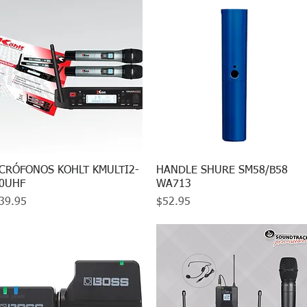
CRÓFONOS KOHLT KMULTI2-
Vista rápida
HANDLE SHURE SM58/B58
Vista rápida
0UHF
WA713
ecio
Precio
39.95
$52.95