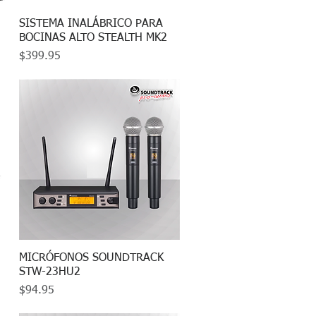
SISTEMA INALÁBRICO PARA
Vista rápida
BOCINAS ALTO STEALTH MK2
Precio
$399.95
MICRÓFONOS SOUNDTRACK
Vista rápida
STW-23HU2
Precio
$94.95