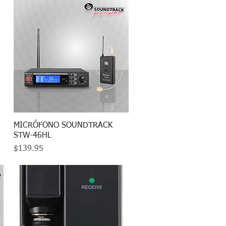
MICRÓFONO SOUNDTRACK
Vista rápida
STW-46HL
Precio
$139.95