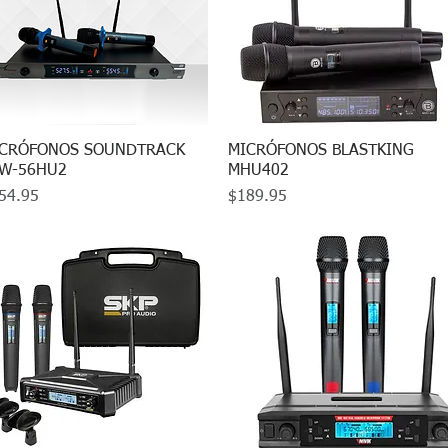
CRÓFONOS SOUNDTRACK
Vista rápida
MICRÓFONOS BLASTKING
Vista rápida
W-56HU2
MHU402
ecio
Precio
54.95
$189.95