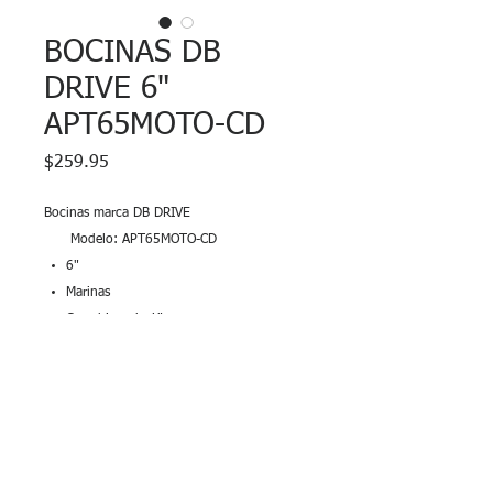
BOCINAS DB
DRIVE 6"
APT65MOTO-CD
Precio
$259.95
Bocinas marca DB DRIVE
Modelo: APT65MOTO-CD
6"
Marinas
Con driver de 1"
Iuminación LED RGB integrada
Power:
Max Power 150 Watts
Nominal Power 125 Watts
Venta en par