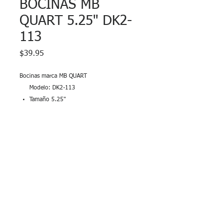
BOCINAS MB
QUART 5.25" DK2-
113
Precio
$39.95
Bocinas marca MB QUART
Modelo: DK2-113
Tamaño 5.25"
2 way
Power:
RMS 45 Watts
PEAK 90 Watts
Garantía
Bocinas no tienen garantía. Se
entregan probadas al momento de la
venta. Luego de atornilladas no tienen
© 2026 LEC Electronics/YCG