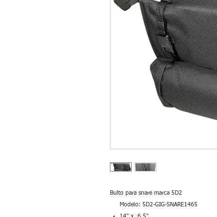
Bulto para snare marca 5D2
Modelo: 5D2-GIG-SNARE1465
14" x 6.5"