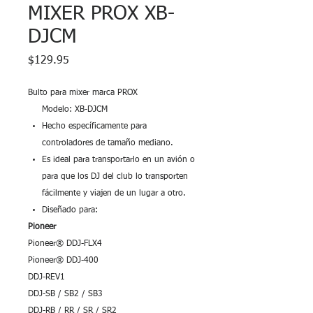
MIXER PROX XB-
DJCM
Precio
$129.95
Bulto para mixer marca PROX
Modelo: XB-DJCM
Hecho específicamente para
controladores de tamaño mediano.
Es ideal para transportarlo en un avión o
para que los DJ del club lo transporten
fácilmente y viajen de un lugar a otro.
Diseñado para:
Pioneer
Pioneer® DDJ-FLX4
Pioneer® DDJ-400
DDJ-REV1
DDJ-SB / SB2 / SB3
DDJ-RB / RR / SR / SR2