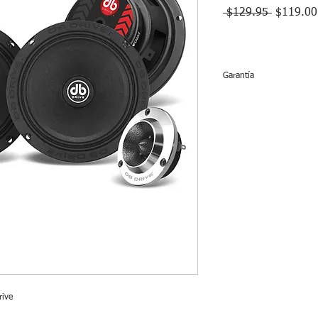
Precio
 $129.95 
$119.00
Garantía
Bocinas y tweeter no
atornilladas no tienen
rive