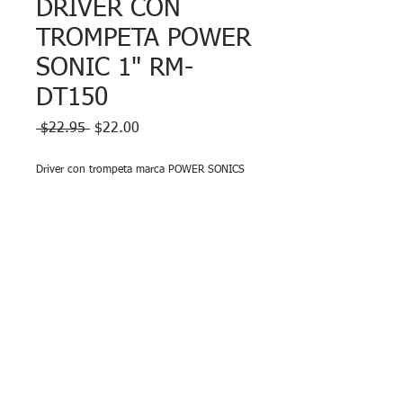
DRIVER CON
TROMPETA POWER
SONIC 1" RM-
DT150
Precio
Precio
 $22.95 
$22.00
de
oferta
Driver con trompeta marca POWER SONICS
Modelo: RM-DT150
200 Watts Max.
8 ohms
Salida de 1"
Garantía
Driver no tiene garantía. Se entrega
probado al momento de la venta.
Se vende INDIVIDUALMENTE.
© 2026 LEC Electronics/YCG