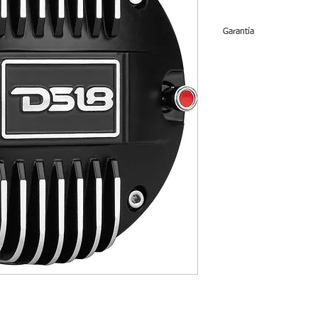
Garantía
Driver no tiene gara
de la venta.
Se vende INDIVI