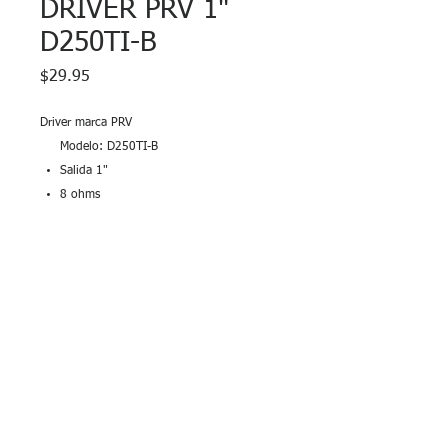
DRIVER PRV 1"
D250TI-B
Precio
$29.95
Driver marca PRV
Modelo: D250TI-B
Salida 1"
8 ohms
Power:
PEAK 200 Watts
RMS 100 Watts
Garantía
Driver no tiene garantía. Se entrega
probado al momento de la venta.
Se vende INDIVIDUALMENTE.
© 2026 LEC Electronics/YCG