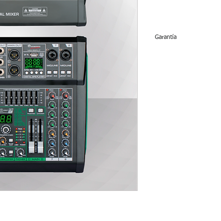
Garantía
90 días de garantía en
instalación o daños p