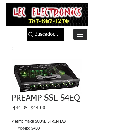
Buscador...
PREAMP SSL S4EQ
Precio
Precio
 $44.95 
$44.00
de
oferta
Preamp marca SOUND STROM LAB
Modelo: S4EQ