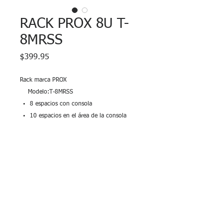
RACK PROX 8U T-
8MRSS
Precio
$399.95
Rack marca PROX
Modelo:T-8MRSS
8 espacios con consola
10 espacios en el área de la consola
No incluye ruedas
Tapas desmontables superiores y
delanteras
Puerta trasera amplia para acceso fácil
de los cables
Garantía