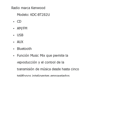
Radio marca Kenwood
Modelo: KDC-BT282U
CD
AM/FM
USB
AUX
Bluetooth
Función Music Mix que permite la
reproducción y el control de la
transmisión de música desde hasta cinco
teléfonos inteligentes emparejados.
Control integrado de iPod, iPhone y
iPad
Android Rapid Charge: carga
rápidamente tu smartphone Android
compatible con el puerto USB.