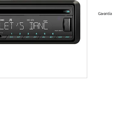
Garantía
12 meses de garantía 
o mojado no tienen g