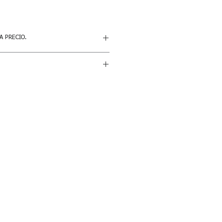
A PRECIO.
n amplificador. Los componentes
eters, etc.) no tienen garantía si son
DUALMENTE.