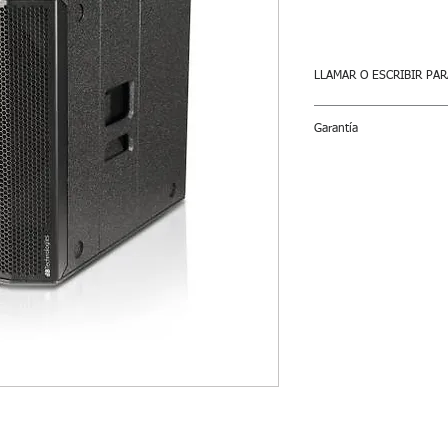
LLAMAR O ESCRIBIR PAR
Garantía
90 días de garantía e
(woofers, drivers, twe
quemados.
Se vende INDIVI