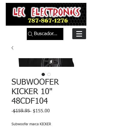
Buscador...
SUBWOOFER
KICKER 10"
48CDF104
Precio
Precio
 $159.95 
$155.00
de
oferta
Subwoofer marca KICKER