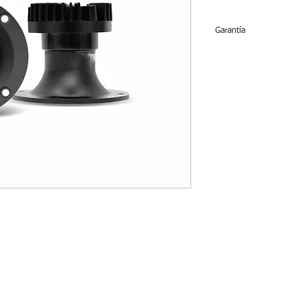
Garantía
Tweeters no tienen ga
momento de la venta